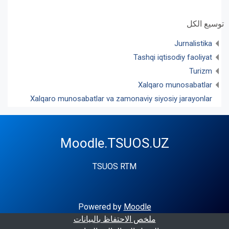
توسيع الكل
Jurnalistika
Tashqi iqtisodiy faoliyat
Turizm
Xalqaro munosabatlar
Xalqaro munosabatlar va zamonaviy siyosiy jarayonlar
Moodle.TSUOS.UZ
TSUOS RTM
Powered by
Moodle
ملخص الاحتفاظ بالبيانات