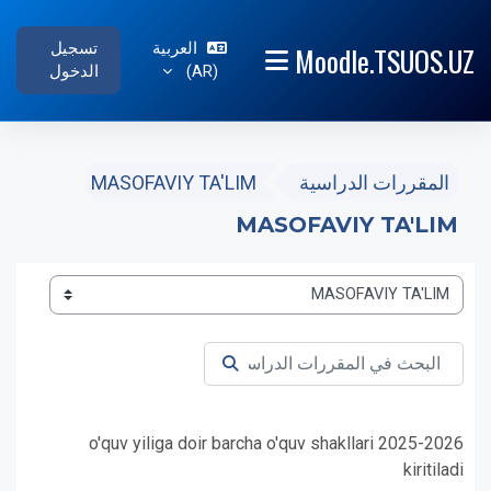
خطى إلى المحتوى الرئيسي
العربية
تسجيل
Moodle.TSUOS.UZ
‎(AR)‎
الدخول
واجهة جانبية
المقررات الدراسية
MASOFAVIY TA'LIM
MASOFAVIY TA'LIM
تصنيفات المقررات
البحث في المقررات الدراسية
البحث في المقررات الدراسية
2025-2026 o'quv yiliga doir barcha o'quv shakllari
kiritiladi