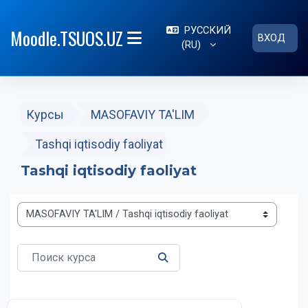
Перейти к основному содержанию
РУССКИЙ
Moodle.TSUOS.UZ
ВХОД
‎(RU)‎
БОКОВАЯ ПАНЕЛЬ
Курсы
MASOFAVIY TA'LIM
Tashqi iqtisodiy faoliyat
Tashqi iqtisodiy faoliyat
Категории курсов
Поиск курса
ПОИСК КУРСА