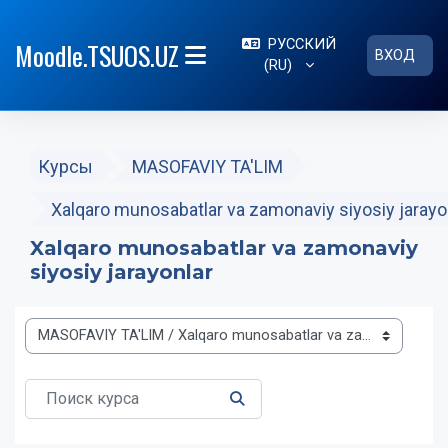
Перейти к основному содержанию
РУССКИЙ
Moodle.TSUOS.UZ
ВХОД
‎(RU)‎
БОКОВАЯ ПАНЕЛЬ
Курсы
MASOFAVIY TA'LIM
Xalqaro munosabatlar va zamonaviy siyosiy jarayo
Xalqaro munosabatlar va zamonaviy
siyosiy jarayonlar
Категории курсов
Поиск курса
ПОИСК КУРСА