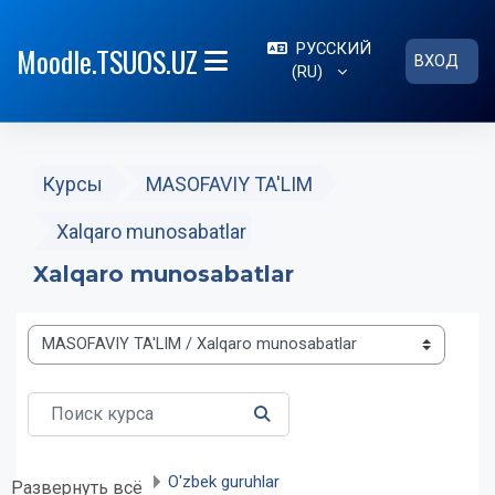
Перейти к основному содержанию
РУССКИЙ
Moodle.TSUOS.UZ
ВХОД
‎(RU)‎
БОКОВАЯ ПАНЕЛЬ
Курсы
MASOFAVIY TA'LIM
Xalqaro munosabatlar
Xalqaro munosabatlar
Категории курсов
Поиск курса
ПОИСК КУРСА
O'zbek guruhlar
Развернуть всё